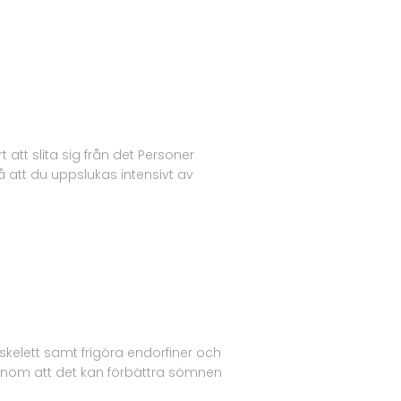
tt slita sig från det Personer
å att du uppslukas intensivt av
 skelett samt frigöra endorfiner och
genom att det kan förbättra sömnen