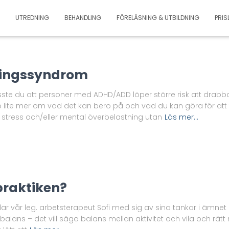
UTREDNING
BEHANDLING
FÖRELÄSNING & UTBILDNING
PRIS
ningssyndrom
te du att personer med ADHD/ADD löper större risk att drab
to lite mer om vad det kan bero på och vad du kan göra för a
rig stress och/eller mental överbelastning utan
Läs mer…
praktiken?
delar vår leg. arbetsterapeut Sofi med sig av sina tankar i ämn
alans – det vill säga balans mellan aktivitet och vila och rätt m