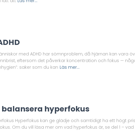
 lätt att
Läs mer…
 ADHD
iskor med ADHD har sömnproblem, då hjärnan kan vara övera
ömnbrist, eftersom det påverkar koncentration och fokus — någ
hygien”: saker som du kan
Läs mer…
tt balansera hyperfokus
erfokus Hyperfokus kan ge glädje och samtidigt ha ett högt pris –
s. Om du vill läsa mer om vad hyperfokus är, se del 1 – vad är