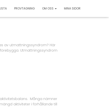
LISTA
PROVTAGNING
OM OSS
MINA SIDOR
bas av utmattningssyndrom? Här
tt förebygga. Utmattningssyndrom
et aktivitetsbalans. Många nämner
ängd aktiviteter i förhållande till