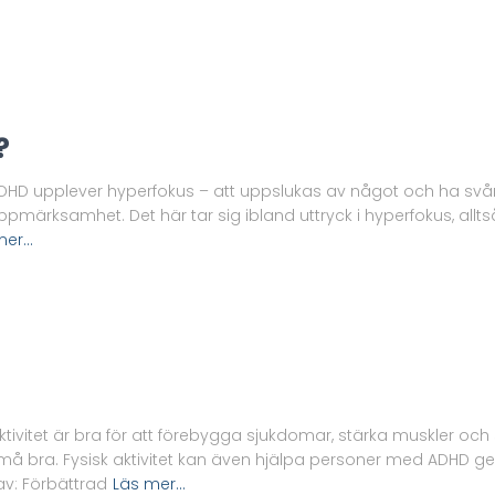
?
 upplever hyperfokus – att uppslukas av något och ha svårt a
pmärksamhet. Det här tar sig ibland uttryck i hyperfokus, allts
mer…
aktivitet är bra för att förebygga sjukdomar, stärka muskler och
tt må bra. Fysisk aktivitet kan även hjälpa personer med ADHD 
v: Förbättrad
Läs mer…