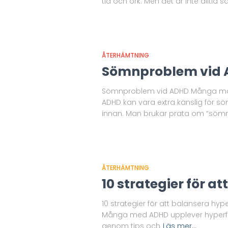
tid och ork. Men det är inte alltid så
ÅTERHÄMTNING
Sömnproblem vid
Sömnproblem vid ADHD Många männ
ADHD kan vara extra känslig för s
innan. Man brukar prata om “sömn
ÅTERHÄMTNING
10 strategier för a
10 strategier för att balansera hyp
Många med ADHD upplever hyperfoku
genom tips och
Läs mer…