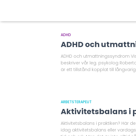
ADHD
ADHD och utmatt
ADHD och utmattningssyndrom Viss
beskriver vår leg. psykolog Rober
är ett tillstånd kopplat till långva
ARBETSTERAPEUT
Aktivitetsbalans i 
Aktivitetsbalans i praktiken? Här 
idag aktivitetsbalans eller vardagsb