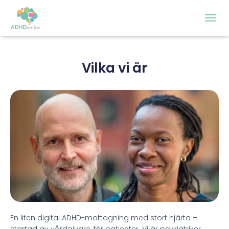
S
L
Å
P
Vilka vi är
Å
/
A
V
N
A
V
I
G
E
R
I
N
G
En liten digital ADHD-mottagning med stort hjärta –
startad av vårdgivare, för patienter. Vi är psykiatriker,