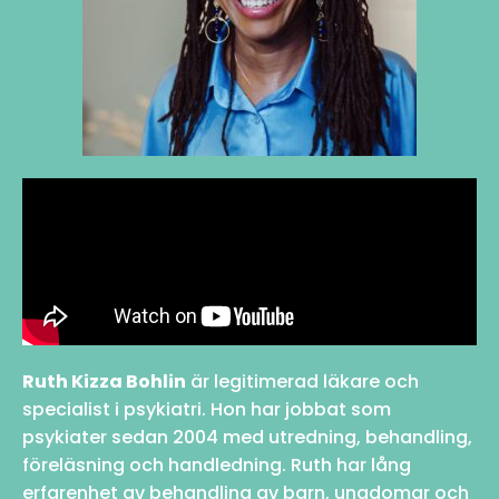
Ruth Kizza Bohlin
är legitimerad läkare och
specialist i psykiatri. Hon har jobbat som
psykiater sedan 2004 med utredning, behandling,
föreläsning och handledning. Ruth har lång
erfarenhet av behandling av barn, ungdomar och