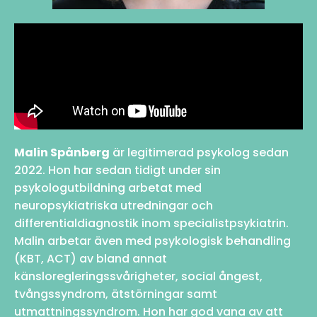
Malin Spånberg
är legitimerad psykolog sedan
2022. Hon har sedan tidigt under sin
psykologutbildning arbetat med
neuropsykiatriska utredningar och
differentialdiagnostik inom specialistpsykiatrin.
Malin arbetar även med psykologisk behandling
(KBT, ACT) av bland annat
känsloregleringssvårigheter, social ångest,
tvångssyndrom, ätstörningar samt
utmattningssyndrom. Hon har god vana av att