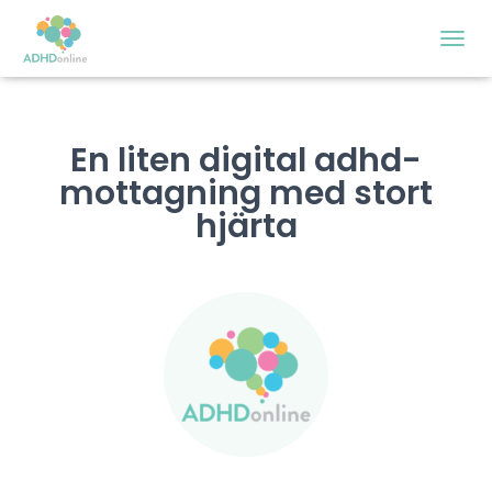
S
L
Å
P
Å
En liten digital adhd-
/
mottagning med stort
A
V
hjärta
N
A
V
I
G
E
R
I
N
G