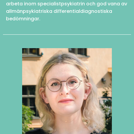
arbeta inom specialistpsykiatrin och god vana av
allmänpsykiatriska differentialdiagnostiska
bedömningar.