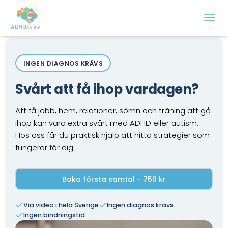
S
L
Å
P
INGEN DIAGNOS KRÄVS
Å
/
A
Svårt att få ihop vardagen?
V
N
Att få jobb, hem, relationer, sömn och träning att gå
A
ihop kan vara extra svårt med ADHD eller autism.
V
I
Hos oss får du praktisk hjälp att hitta strategier som
G
fungerar för dig.
E
R
I
Boka första samtal - 750 kr
N
G
Via video i hela Sverige
Ingen diagnos krävs
Ingen bindningstid