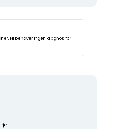
oner. Ni behöver ingen diagnos för
g
arje