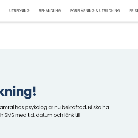
UTREDNING
BEHANDLING
FÖRELÄSNING & UTBILDNING
PRIS
okning!
mtal hos psykolog är nu bekräftad. Ni ska ha
h SMS med tid, datum och länk till