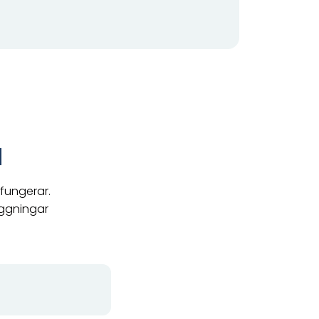
d
 fungerar.
äggningar