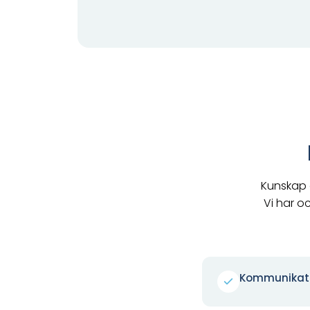
Kunskap o
Vi har o
Kommunikati