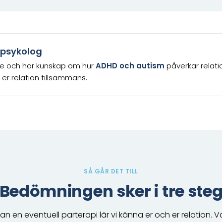
d psykolog
de och har kunskap om hur
ADHD och autism
påverkar relati
h er relation tillsammans.
SÅ GÅR DET TILL
Bedömningen sker i tre ste
an en eventuell parterapi lär vi känna er och er relation. V