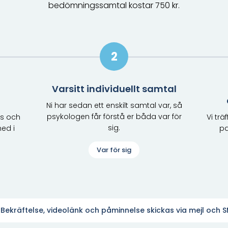
bedömningssamtal kostar 750 kr.
2
Varsitt individuellt samtal
Ni har sedan ett enskilt samtal var, så
psykologen får förstå er båda var för
ns och
Vi tr
sig.
med i
pa
Var för sig
Bekräftelse, videolänk och påminnelse skickas via mejl och 