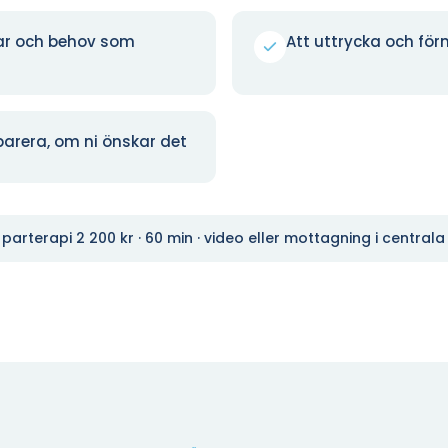
ar och behov som
Att uttrycka och för
parera, om ni önskar det
 parterapi 2 200 kr · 60 min · video eller mottagning i centra