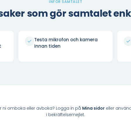
INFÖR SAMTALET
 saker som gör samtalet enk
Testa mikrofon och kamera
t
innan tiden
r ni omboka eller avboka? Logga in på
Mina sidor
eller använ
i bekräftelsemejlet.