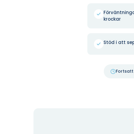
Förväntning
krockar
Stöd i att se
Fortsatt