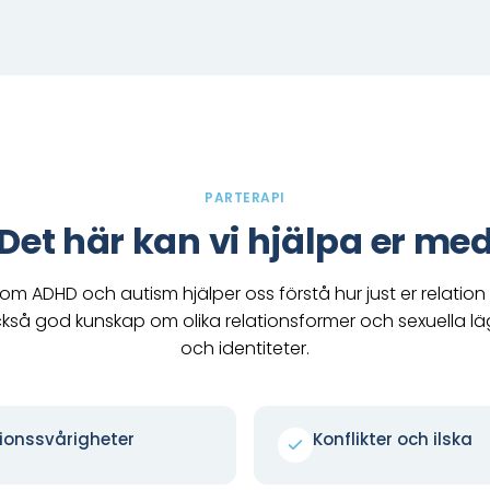
PARTERAPI
Det här kan vi hjälpa er me
m ADHD och autism hjälper oss förstå hur just er relation
ckså god kunskap om olika relationsformer och sexuella l
och identiteter.
onssvårigheter
Konflikter och ilska