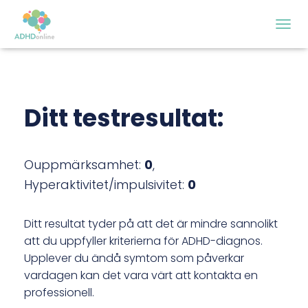
S
L
Å
P
Å
/
Ditt testresultat:
A
V
N
A
Ouppmärksamhet:
0
,
V
I
Hyperaktivitet/impulsivitet:
0
G
E
R
Ditt resultat tyder på att det är mindre sannolikt
I
att du uppfyller kriterierna för ADHD-diagnos.
N
Upplever du ändå symtom som påverkar
G
vardagen kan det vara värt att kontakta en
professionell.