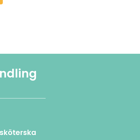
ndling
uksköterska