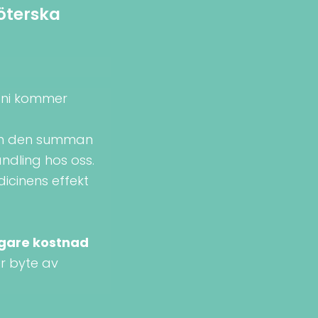
köterska
å ni kommer
h den summan
ndling hos oss.
dicinens effekt
igare kostnad
er byte av