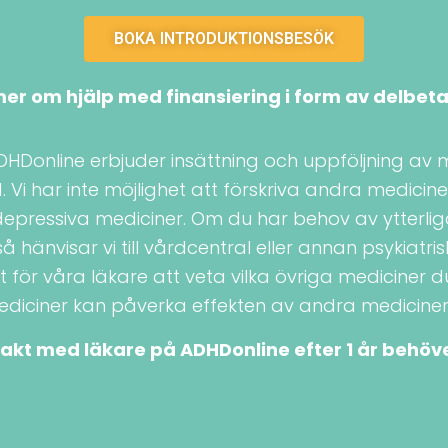
BOKA INTRODUKTIONSBESÖK
er om hjälp med finansiering i form av delbeta
DHDonline erbjuder insättning och uppföljning av 
. Vi har inte möjlighet att förskriva andra medicin
depressiva mediciner. Om du har behov av ytterlig
å hänvisar vi till vårdcentral eller annan psykiatri
gt för våra läkare att veta vilka övriga mediciner d
ediciner kan påverka effekten av andra mediciner
takt med läkare på ADHDonline efter 1 år behöv