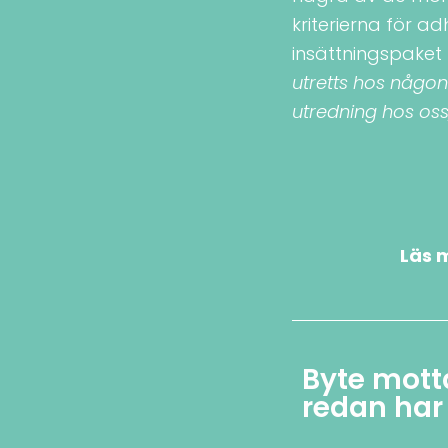
kriterierna för a
insättningspaket
utretts hos någo
utredning hos oss,
Läs
m
Byte motta
redan har