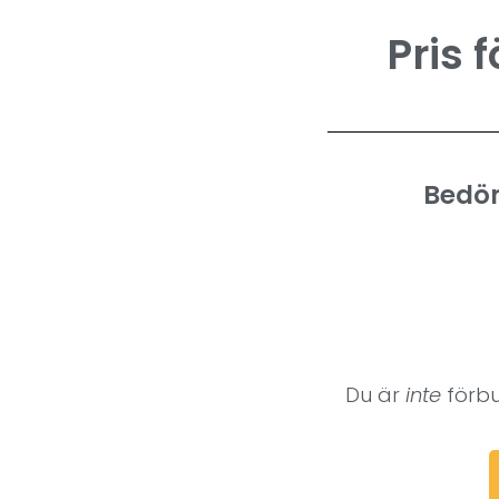
Pris 
Bedöm
Du är
inte
förbu