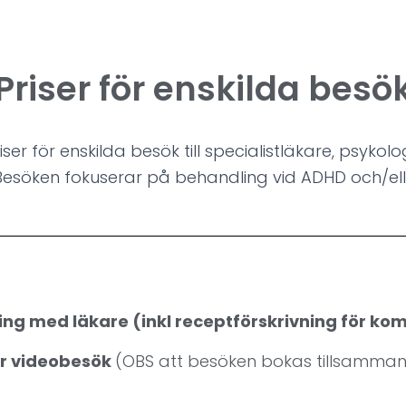
Priser för enskilda besö
ser för enskilda besök till specialistläkare, psykol
Besöken fokuserar på behandling vid ADHD och/ell
ning med läkare (inkl receptförskrivning för k
per videobesök
(OBS att besöken bokas tillsamma