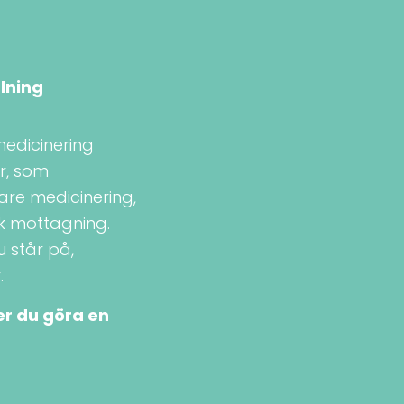
lning
medicinering
er, som
are medicinering,
sk mottagning.
u står på,
.
er du göra en