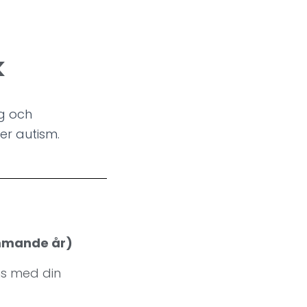
k
og och
er autism.
ommande år)
ns med din