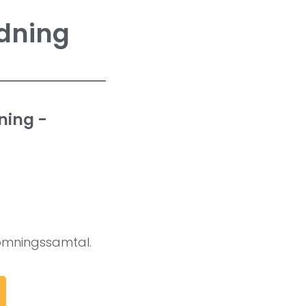
edning
ning -
dömningssamtal.