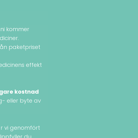
å ni kommer
iciner.
ån paketpriset
edicinens effekt
igare kostnad
g- eller byte av
ar vi genomfört
ppfyller du