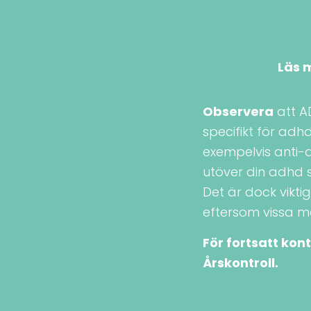
Läs
m
Observera
att A
specifikt för adhd
exempelvis anti-
utöver din adhd s
Det är dock vikti
eftersom vissa m
För fortsatt kon
Årskontroll.