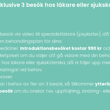
nklusive 3 besök hos läkare eller sjuks
besök via video till specialistläkare (psykiater), d
n behandlingsplan för dina
ediciner.
Introduktionsbesöket kostar 990 kr
oc
ketpriset om du väljer att gå vidare med din beha
hos läkare eller sjuksköterska, då ni följer upp me
ndringar vid behov.
rover.
r i behov av fler än 3 besök, så tillkommer
ytterl
 besök
om du önskar t.ex. uppföljning, ändring- ell
.