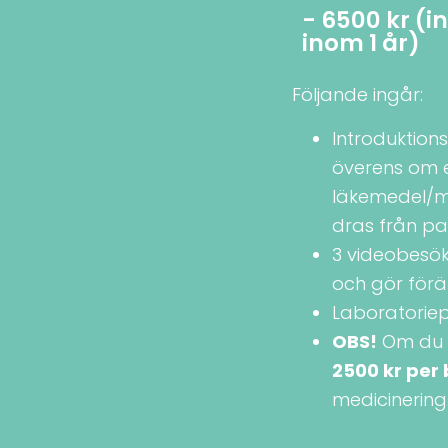
- 6500 kr (i
inom 1 år)
Följande ingår:
Introduktions
överens om e
läkemedel/m
dras från pa
3 videobesök 
och gör förä
Laboratoriep
OBS!
Om du ä
2500 kr per
medicinering