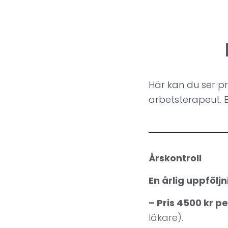
Här kan du ser pri
arbetsterapeut. 
Årskontroll
En årlig uppfölj
– Pris 4500 kr 
läkare).