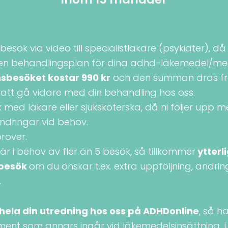
besök via video till specialistläkare (psykiater), d
en behandlingsplan för dina adhd-läkemedel/med
nsbesöket kostar 990 kr
och den summan dras fr
 att gå vidare med din behandling hos oss.
med läkare eller sjuksköterska, då ni följer upp m
ndringar vid behov.
rover.
r i behov av fler än 5 besök, så tillkommer
ytterl
 besök
om du önskar t.ex. extra uppföljning, ändrin
.
 hela din utredning hos oss på ADHDonline
, så h
nt som annars ingår vid läkemedelsinsättning. U