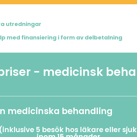
ra utredningar
lp med finansiering i form av delbetalning
priser - medicinsk beha
in medicinska behandling
(inklusive 5 besök hos läkare eller sj
inom 15 månader