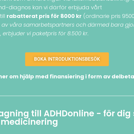
dhd-diagnos kan vi därför erbjuda vårt
till
rabatterat pris för 8000 kr
(ordinarie pris 9500
n av våra samarbetspartners och därmed bara gjor
 erbjuder vi paketpris för 8.500 kr.
BOKA INTRODUKTIONSBESÖK
er om hjälp med finansiering i form av delbeta
gning till ADHDonline - för di
 medicinering