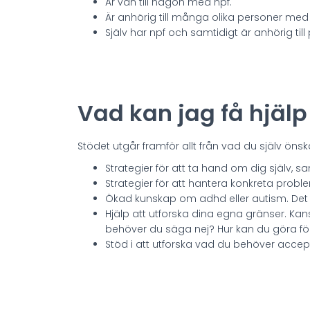
Är vän till någon med npf.
Är anhörig till många olika personer med
Själv har npf och samtidigt är anhörig ti
Vad kan jag få hjäl
Stödet utgår framför allt från vad du själv ön
Strategier för att ta hand om dig själv, 
Strategier för att hantera konkreta probl
Ökad kunskap om adhd eller autism. Det 
Hjälp att utforska dina egna gränser. Kans
behöver du säga nej? Hur kan du göra för
Stöd i att utforska vad du behöver acce