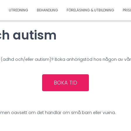
UTREDNING
BEHANDLING
FÖRELÄSNING & UTBILDNING
PRIS
ch autism
pf (adhd och/eller autism)? Boka anhörigstöd hos någon av vå
BOKA TID
kommen oavsett om det handlar om små barn eller vuxna.