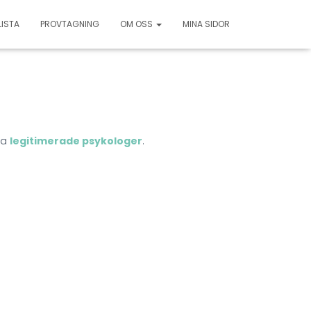
LISTA
PROVTAGNING
OM OSS
MINA SIDOR
ra
legitimerade psykologer
.