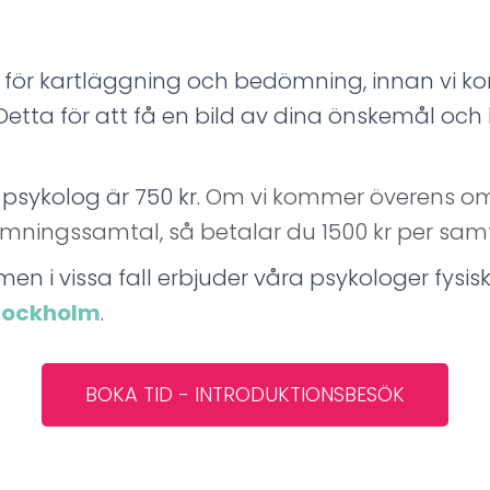
k för kartläggning och bedömning, innan vi k
 Detta för att få en bild av dina önskemål o
.
 psykolog är 750 kr.
Om vi kommer överens om 
ömningssamtal, så betalar du 1500 kr per samt
men i vissa fall erbjuder våra psykologer fysis
Stockholm
.
BOKA TID - INTRODUKTIONSBESÖK