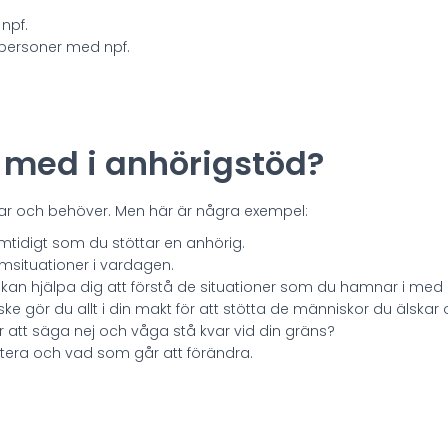
 npf.
ll personer med npf.
p med i anhörigstöd?
skar och behöver. Men här är några exempel:
samtidigt som du stöttar en anhörig.
emsituationer i vardagen.
kan hjälpa dig att förstå de situationer som du hamnar i med
ke gör du allt i din makt för att stötta de människor du älskar 
 att säga nej och våga stå kvar vid din gräns?
ptera och vad som går att förändra.